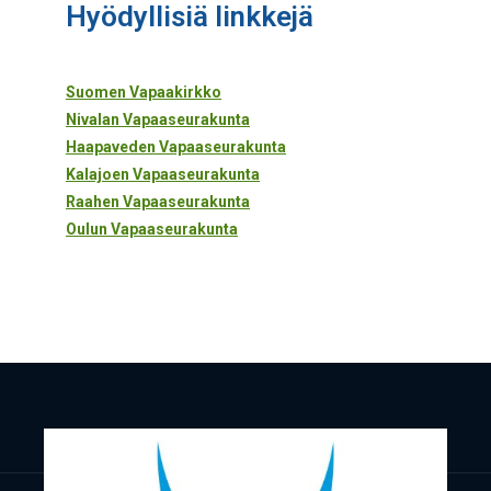
Hyö­dyl­li­siä linkkejä
Suo­men Vapaakirkko
Niva­lan Vapaaseurakunta
Haa­pa­ve­den Vapaaseurakunta
Kala­joen Vapaaseurakunta
Raa­hen Vapaaseurakunta
Oulun Vapaa­seu­ra­kun­ta