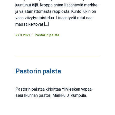
juun­tu­nut äijä. Krop­pa antaa lisään­ty­viä merk­ke­
jä väis­tä­mät­tö­mäs­tä rap­pios­ta. Kun­toi­lu­kin on
vaan vii­vy­tys­tais­te­lua. Lisään­ty­vät rutut naa­
mas­sa ker­to­vat […]
27.3.2021
Pastorin palsta
Pas­to­rin palsta
Pas­to­rin pals­taa kir­joit­taa Yli­vies­kan vapaa­
seu­ra­kun­nan pas­to­ri Mark­ku J. Kumpula.