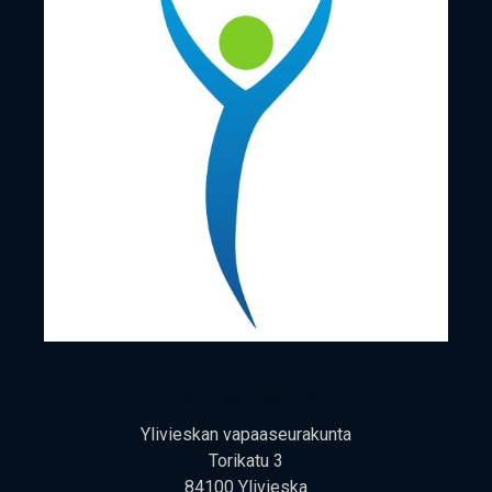
Tule käy­mään! :)
Yli­vies­kan vapaaseurakunta
Tori­ka­tu 3
84100 Ylivieska