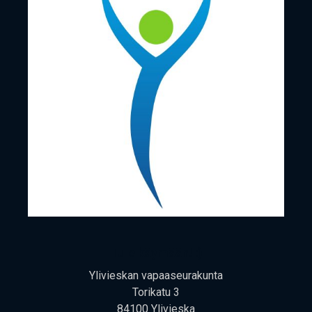
Tule käy­mään! :)
Yli­vies­kan vapaaseurakunta
Tori­ka­tu 3
84100 Ylivieska