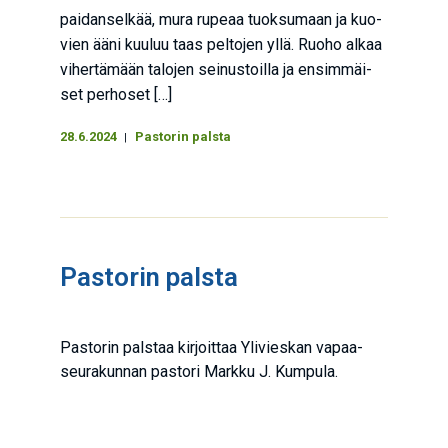
pai­dan­sel­kää, mura rupe­aa tuok­su­maan ja kuo­
vien ääni kuu­luu taas pel­to­jen yllä. Ruo­ho alkaa
viher­tä­mään talo­jen sei­nus­toil­la ja ensim­mäi­
set per­ho­set […]
28.6.2024
Pastorin palsta
Pas­to­rin palsta
Pas­to­rin pals­taa kir­joit­taa Yli­vies­kan vapaa­
seu­ra­kun­nan pas­to­ri Mark­ku J. Kumpula.