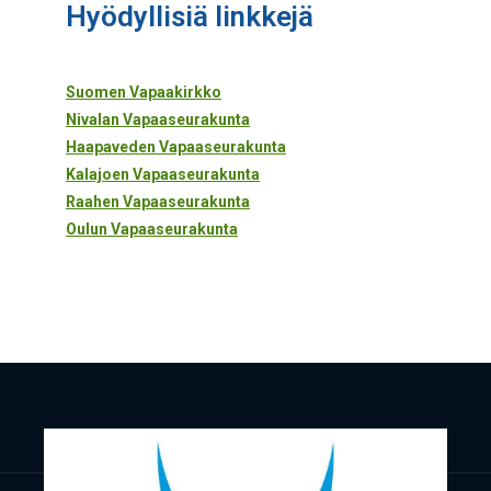
Hyö­dyl­li­siä linkkejä
Suo­men Vapaakirkko
Niva­lan Vapaaseurakunta
Haa­pa­ve­den Vapaaseurakunta
Kala­joen Vapaaseurakunta
Raa­hen Vapaaseurakunta
Oulun Vapaa­seu­ra­kun­ta