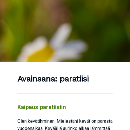
Avainsana:
paratiisi
Kai­paus paratiisiin
Olen kevä­tih­mi­nen. Mie­les­tä­ni kevät on paras­ta
vuo­den­ai­kaa. Kevääl­lä aurin­ko alkaa läm­mit­tää