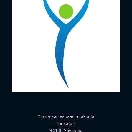
Tule käy­mään! :)
Yli­vies­kan vapaaseurakunta
Tori­ka­tu 3
84100 Ylivieska