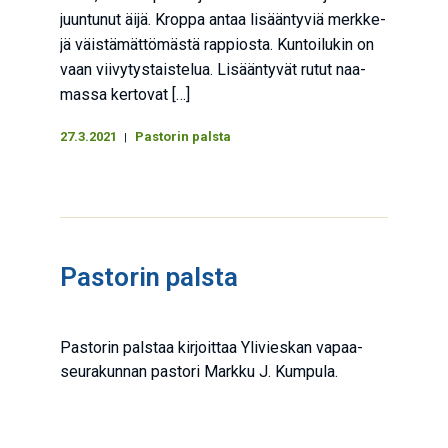
juun­tu­nut äijä. Krop­pa antaa lisään­ty­viä merk­ke­
jä väis­tä­mät­tö­mäs­tä rap­pios­ta. Kun­toi­lu­kin on
vaan vii­vy­tys­tais­te­lua. Lisään­ty­vät rutut naa­
mas­sa ker­to­vat […]
27.3.2021
Pastorin palsta
Pas­to­rin palsta
Pas­to­rin pals­taa kir­joit­taa Yli­vies­kan vapaa­
seu­ra­kun­nan pas­to­ri Mark­ku J. Kumpula.