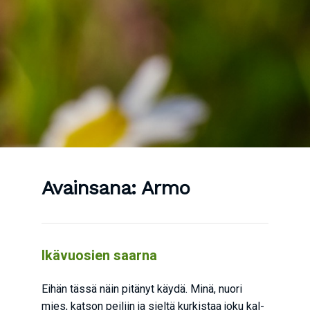
Avainsana:
Armo
Ikä­vuo­sien saarna
Eihän täs­sä näin pitä­nyt käy­dä. Minä, nuo­ri
mies, kat­son pei­liin ja siel­tä kur­kis­taa joku kal­