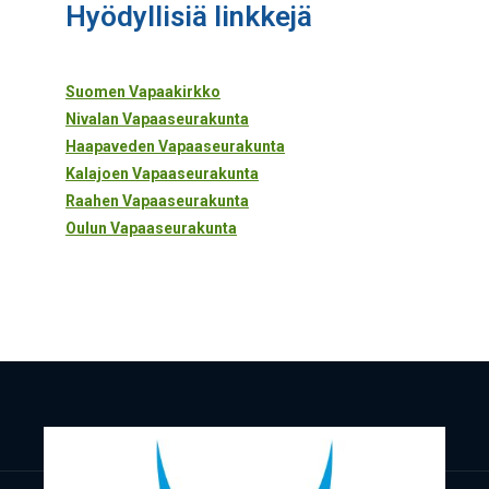
Hyö­dyl­li­siä linkkejä
Suo­men Vapaakirkko
Niva­lan Vapaaseurakunta
Haa­pa­ve­den Vapaaseurakunta
Kala­joen Vapaaseurakunta
Raa­hen Vapaaseurakunta
Oulun Vapaa­seu­ra­kun­ta