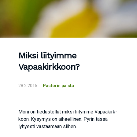
Mik­si lii­tyim­me
Vapaakirkkoon?
28.2.2015
Pastorin palsta
Moni on tie­dus­tel­lut mik­si lii­tym­me Vapaa­kirk­
koon. Kysy­mys on aiheel­li­nen. Pyrin täs­sä
lyhyes­ti vas­taa­maan siihen.