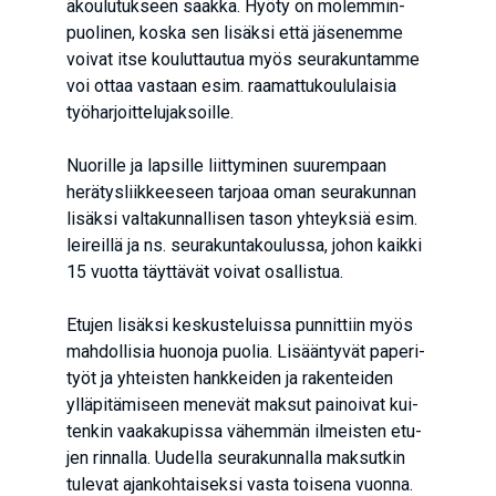
ä­kou­lu­tuk­seen saak­ka. Hyö­ty on molem­min­
puo­li­nen, kos­ka sen lisäk­si että jäse­nem­me
voi­vat itse kou­lut­tau­tua myös seu­ra­kun­tam­me
voi ottaa vas­taan esim. raa­mat­tu­kou­lu­lai­sia
työharjoittelujaksoille.
Nuo­ril­le ja lap­sil­le liit­ty­mi­nen suu­rem­paan
herä­tys­liik­kee­seen tar­jo­aa oman seu­ra­kun­nan
lisäk­si val­ta­kun­nal­li­sen tason yhteyk­siä esim.
lei­reil­lä ja ns. seu­ra­kun­ta­kou­lus­sa, johon kaik­ki
15 vuot­ta täyt­tä­vät voi­vat osallistua.
Etu­jen lisäk­si kes­kus­te­luis­sa pun­nit­tiin myös
mah­dol­li­sia huo­no­ja puo­lia. Lisään­ty­vät pape­ri­
työt ja yhteis­ten hank­kei­den ja raken­tei­den
yllä­pi­tä­mi­seen mene­vät mak­sut pai­noi­vat kui­
ten­kin vaa­ka­ku­pis­sa vähem­män ilmeis­ten etu­
jen rin­nal­la. Uudel­la seu­ra­kun­nal­la mak­sut­kin
tule­vat ajan­koh­tai­sek­si vas­ta toi­se­na vuonna.